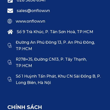
028 3636 6941
sales@onflow.vn
www.onflow.vn
Số 9 Trà Khúc, P. Tân Sơn Hoà, TP.HCM
Đường An Phú Đông 13, P. An Phú Đông,
TP.HCM
RJ78+J5, Đường CN13, P. Tây Thạnh,
TP.HCM
Số 1 Huỳnh Tấn Phát, Khu CN Sài Đồng B, P.
Long Biên, Hà Nội
CHÍNH SÁCH