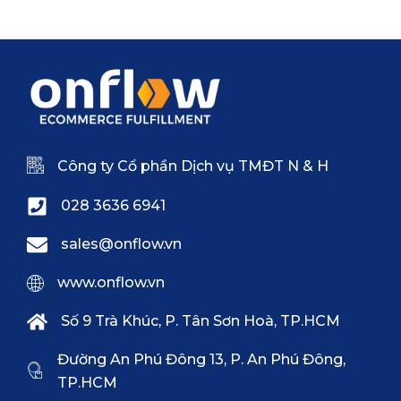
Công ty Cổ phần Dịch vụ TMĐT N & H
028 3636 6941
sales@onflow.vn
www.onflow.vn
Số 9 Trà Khúc, P. Tân Sơn Hoà, TP.HCM
Đường An Phú Đông 13, P. An Phú Đông,
TP.HCM