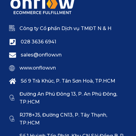
Công ty Cổ phần Dịch vụ TMĐT N & H
028 3636 6941
sales@onflow.vn
www.onflow.vn
Số 9 Trà Khúc, P. Tân Sơn Hoà, TP.HCM
Đường An Phú Đông 13, P. An Phú Đông,
TP.HCM
RJ78+J5, Đường CN13, P. Tây Thạnh,
TP.HCM
Số 1 Huỳnh Tấn Phát, Khu CN Sài Đồng B, P.