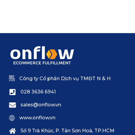
Công ty Cổ phần Dịch vụ TMĐT N & H
028 3636 6941
sales@onflow.vn
www.onflow.vn
Số 9 Trà Khúc, P. Tân Sơn Hoà, TP.HCM