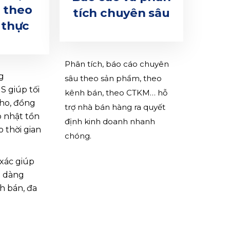
 theo
tích chuyên sâu
 thực
Phân tích, báo cáo chuyên
g
sâu theo sản phẩm, theo
 giúp tối
kênh bán, theo CTKM… hỗ
kho, đồng
trợ nhà bán hàng ra quyết
p nhật tồn
định kinh doanh nhanh
 thời gian
chóng.
 xác giúp
ễ dàng
h bán, đa