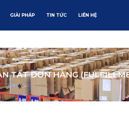
GIẢI PHÁP
TIN TỨC
LIÊN HỆ
​
N TẤT ĐƠN HÀNG (FULFILLME