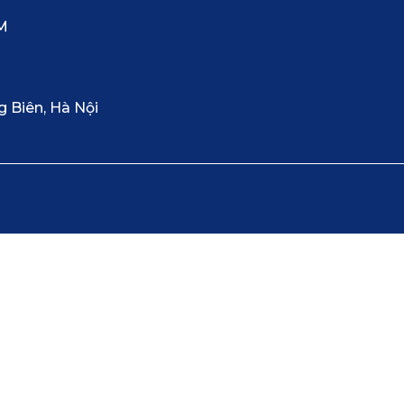
CM
g Biên, Hà Nội