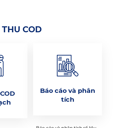
À THU COD
Báo cáo và phân
t COD
tích
ạch
Báo cáo và phân tích số liệu