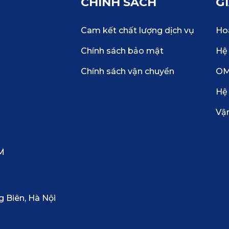
CHÍNH SÁCH
G
Cam kết chất lượng dịch vụ
Hoà
Chính sách bảo mật
Hệ 
Chính sách vận chuyển
O
Hệ
Vậ
CM
g Biên, Hà Nội