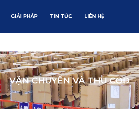
GIẢI PHÁP
TIN TỨC
LIÊN HỆ
VẬN CHUYỂN VÀ THU COD