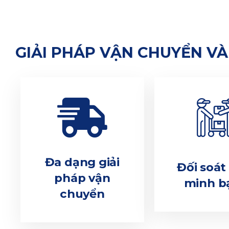
GIẢI PHÁP VẬN CHUYỂN V
Đa dạng giải
Đối soá
pháp vận
minh b
chuyển