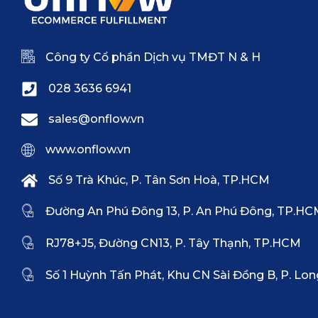
Công ty Cổ phần Dịch vụ TMĐT N & H
028 3636 6941
sales@onflow.vn
www.onflow.vn
Số 9 Trà Khúc, P. Tân Sơn Hoà, TP.HCM
Đường An Phú Đông 13, P. An Phú Đông, TP.H
RJ78+J5, Đường CN13, P. Tây Thạnh, TP.HCM
Số 1 Huỳnh Tấn Phát, Khu CN Sài Đồng B, P. Lon