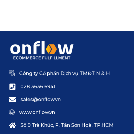
Công ty Cổ phần Dịch vụ TMĐT N & H
028 3636 6941
sales@onflow.vn
www.onflow.vn
Số 9 Trà Khúc, P. Tân Sơn Hoà, TP.HCM