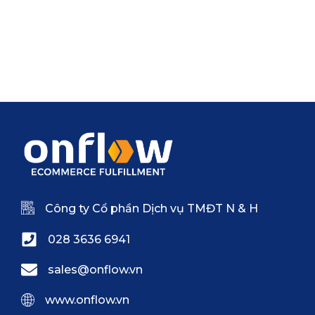
Công ty Cổ phần Dịch vụ TMĐT N & H
028 3636 6941
sales@onflow.vn
www.onflow.vn