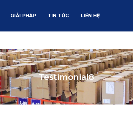
GIẢI PHÁP
TIN TỨC
LIÊN HỆ
Testimonial8