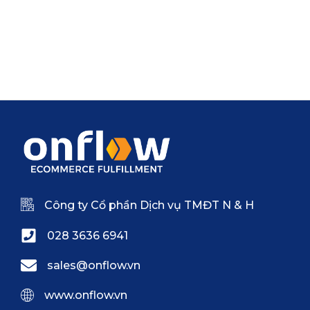
Công ty Cổ phần Dịch vụ TMĐT N & H
028 3636 6941
sales@onflow.vn
www.onflow.vn