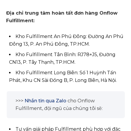
Đông 13, P. An Phú Đông, TP.HCM.
Kho Fulfillment Tân Bình: RJ78+J5, Đường
CN13, P. Tây Thạnh, TP.HCM.
Kho Fulfillment Long Biên: Số 1 Huỳnh Tấn
Phát, Khu CN Sài Đồng B, P. Long Biên, Hà Nội.
>>>
Nhắn tin qua Zalo
cho Onflow
Fulfillment, đội ngũ của chúng tôi sẽ:
Tư vấn giải pháp Fulfillment phù hợp với đặc
thù vận hành của từng doanh nghiệp đồ uống.
Xây dựng báo giá chi tiết, minh bạch theo nhu
cầu thực tế.
Demo miễn phí hệ thống quản lý OMS/WMS.