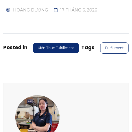
Posted in
Tags
Kiến Thức Fulfillment
Fulfillment
Hoàng Dương
duong.ht@onflow.vn