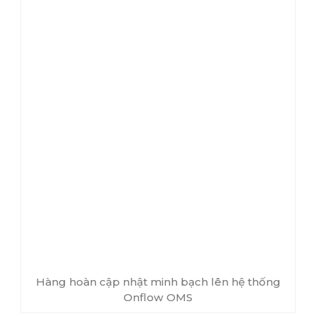
Hàng hoàn cập nhật minh bạch lên hệ thống
Onflow OMS
Dựa trên kết quả kiểm tra thực tế, doanh nghiệp
có thể quyết định tái nhập kho, thanh lý hoặc xử
lý theo phương án phù hợp. Onflow Fulfillment
đảm bảo tái nhập kho trong vòng 24h. Quy trình