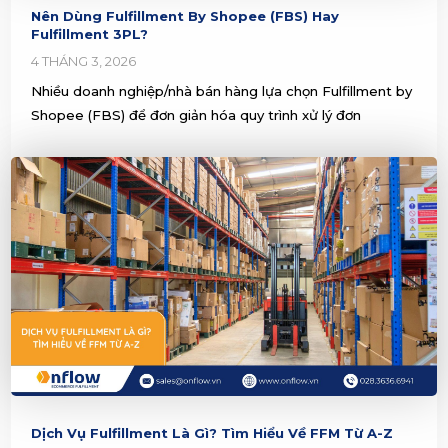
Dịch Vụ Fulfillment Là Gì? Tìm Hiểu Về FFM Từ A-Z
19 THÁNG 1, 2026
Dịch vụ Fulfillment hay FFM là gì? Bài viết dưới đây giúp
bạn hiểu rõ dịch vụ Fulfillment là gì, phù hợp với ngành
hàng nào, mô hình,