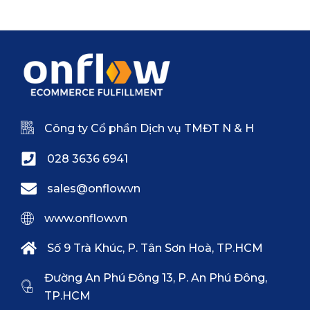
Công ty Cổ phần Dịch vụ TMĐT N & H
028 3636 6941
sales@onflow.vn
www.onflow.vn
Số 9 Trà Khúc, P. Tân Sơn Hoà, TP.HCM
Đường An Phú Đông 13, P. An Phú Đông,
TP.HCM